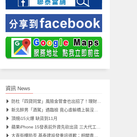
資訊 News
防杜「四貸同堂」風險金管會也出招了！理財周轉金申報10月上路
新北醉男「酒駕」遇臨檢 竟心虛躲橋上裝沒事仍遭逮
頂規i15火爆 缺貨到11月
蘋果iPhone 15發表前外資先砍出貨 三大代工廠搶食鴻海
大直街樓陷歪 基泰建設發重訊道歉：相關責任絕不推卸