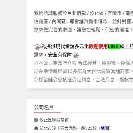
我們熱誠服務於台北借款 / 汐止區 / 基隆市 / 南港
信義區 / 內湖區...等當舖汽機車借款，並針對個
需求做完善的處理，讓您在輕鬆、保密的環境
為提供現代當舖多元化
歡迎使用
LINE
線上
需求，安全有保障
◎本公司為政府立案 合法經營，免聯徵、免保
◎在地深耕經營10多年為大台北優質當舖商家
◎採當舖公會核准公定利息，合法月息，撥款
公司名片
汐止區聯泰當舖
新北市汐止區大同路一段321號
（
地圖
）