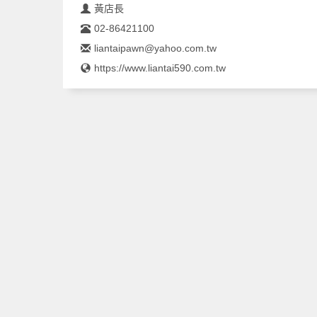
黃店長
02-86421100
liantaipawn@yahoo.com.tw
https://www.liantai590.com.tw